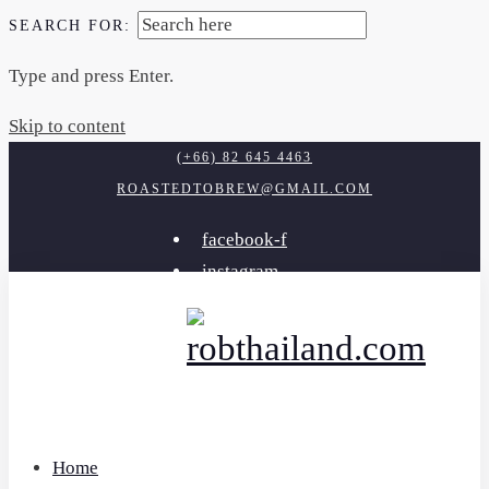
SEARCH FOR:
Type and press Enter.
Skip to content
(+66) 82 645 4463
ROASTEDTOBREW@GMAIL.COM
facebook-f
instagram
youtube
Home